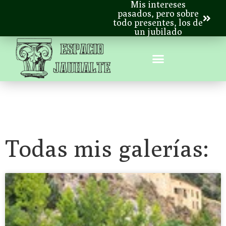
Mis intereses
pasados, pero sobre
todo presentes, los de
un jubilado
Todas mis galerías: