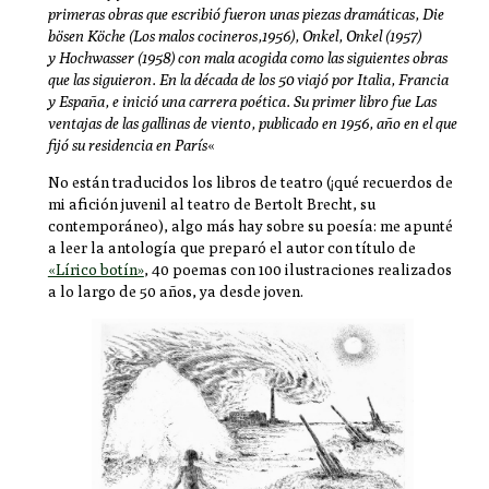
primeras obras que escribió fueron unas piezas dramáticas, Die
bösen Köche (Los malos cocineros,1956),
Onkel, Onkel
(1957)
y
Hochwasser
(1958) con mala acogida como las siguientes obras
que las siguieron. En la década de los 50 viajó por Italia, Francia
y España, e inició una carrera poética. Su primer libro fue
Las
ventajas de las gallinas de viento
, publicado en 1956, año en el que
fijó su residencia en París
«
No están traducidos los libros de teatro (¡qué recuerdos de
mi afición juvenil al teatro de Bertolt Brecht, su
contemporáneo), algo más hay sobre su poesía: me apunté
a leer la antología que preparó el autor con título de
«Lírico botín»
, 40 poemas con 100 ilustraciones realizados
a lo largo de 50 años, ya desde joven.