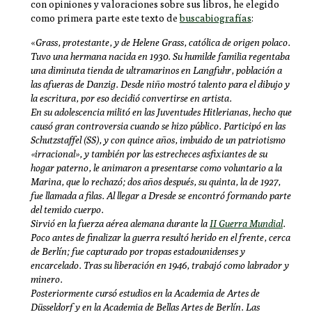
con opiniones y valoraciones sobre sus libros, he elegido
como primera parte este texto de
buscabiografías
:
«
Grass, protestante, y de Helene Grass, católica de origen polaco.
Tuvo una hermana nacida en 1930. Su humilde familia regentaba
una diminuta tienda de ultramarinos en Langfuhr, población a
las afueras de Danzig. Desde niño mostró talento para el dibujo y
la escritura, por eso decidió convertirse en artista.
En su adolescencia militó en las
Juventudes Hitlerianas
, hecho que
causó gran controversia cuando se hizo público. Participó en las
Schutzstaffel (SS), y con quince años, imbuido de un patriotismo
«irracional», y también por las estrecheces asfixiantes de su
hogar paterno, le animaron a presentarse como voluntario a la
Marina, que lo rechazó; dos años después, su quinta, la de 1927,
fue llamada a filas. Al llegar a Dresde se encontró formando parte
del temido cuerpo.
Sirvió en la
fuerza aérea
alemana durante la
II Guerra Mundial
.
Poco antes de finalizar la guerra resultó herido en el frente, cerca
de Berlín; fue capturado por tropas estadounidenses y
encarcelado. Tras su liberación en 1946, trabajó como labrador y
minero.
Posteriormente cursó estudios en la
Academia de Artes de
Düsseldorf
y en la
Academia de Bellas Artes de Berlín
. Las