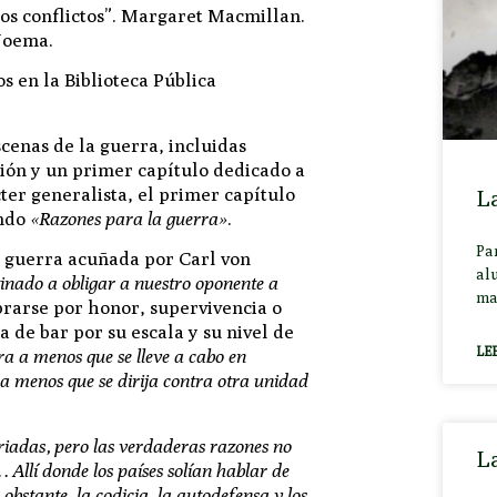
s conflictos”.
Margaret Macmillan.
Noema.
os en la Biblioteca Pública
scenas de la guerra, incluidas
ción y un primer capítulo dedicado a
ter generalista, el primer capítulo
La
undo
«Razones para la guerra»
.
Par
e guerra acuñada por Carl von
alu
tinado a obligar a nuestro oponente a
ma
brarse por honor, supervivencia o
a de bar por su escala y su nivel de
LE
rra a menos que se lleve a cabo en
a menos que se dirija contra otra unidad
iadas, pero las
verdaderas razones
no
La
Allí donde los países solían hablar de
obstante, la codicia, la autodefensa y los