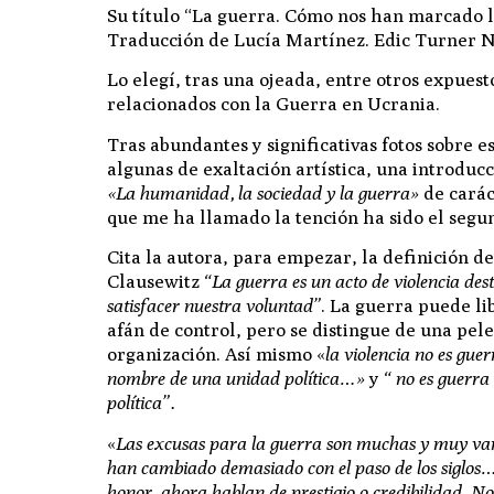
Su título
“La guerra. Cómo nos han marcado lo
Traducción de Lucía Martínez. Edic Turner 
Lo elegí, tras una ojeada, entre otros expuest
relacionados con la Guerra en Ucrania.
Tras abundantes y significativas fotos sobre e
algunas de exaltación artística, una introduc
«La humanidad, la sociedad y la guerra»
de carác
que me ha llamado la tención ha sido el seg
Cita la autora, para empezar, la definición d
Clausewitz
“La guerra es un acto de violencia des
satisfacer nuestra voluntad”
. La guerra puede li
afán de control, pero se distingue de una pele
organización. Así mismo «
la violencia no es gue
nombre de una unidad política…»
y
“ no es guerra 
política”.
«
Las
excusas
para la guerra son muchas y muy var
han cambiado demasiado con el paso de los siglos…. 
honor, ahora hablan de prestigio o credibilidad. No 