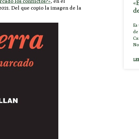
cado los conflictos?»
, en el
«E
 2021. Del que copio la imagen de la
d
Es
de 
Ca
No
LE