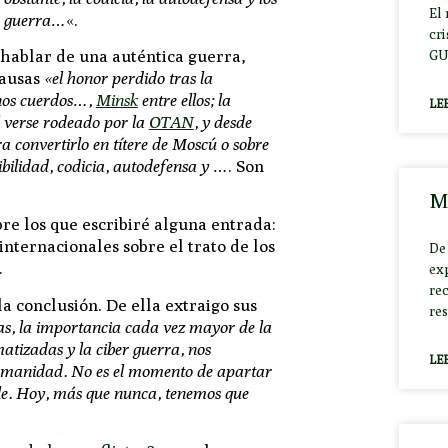
El
la guerra…
«.
cr
hablar de una auténtica guerra
,
GU
causas
«el honor perdido tras la
nos cuerdos…,
Minsk
entre ellos; la
LE
l verse rodeado por la
OTAN
, y desde
a convertirlo en títere de Moscú o sobre
ibilidad, codicia, autodefensa y …
. Son
M
bre los que escribiré alguna entrada:
nternacionales sobre el trato de los
De
…
ex
rec
la conclusión. De ella extraigo sus
res
as, la importancia cada vez mayor de la
matizadas y la ciber guerra, nos
LE
humanidad. No es el momento de apartar
e. Hoy, más que nunca, tenemos que