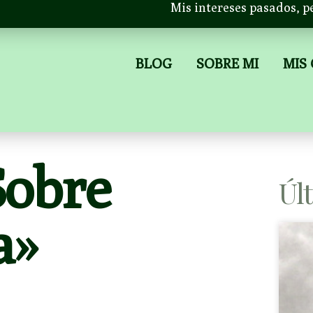
Mis intereses pasados, p
BLOG
SOBRE MI
MIS
Sobre
Úl
a»