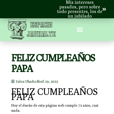
Mis intereses
pasados, pero sobre
todo presentes, los de
un jubilado
FELIZ CUMPLEAÑOS
PAPA
Julen Uhalte
Abril 29, 2022
FELIZ CUMPLEAÑOS
PAPA
Hoy el dueño de esta página web cumple 72 años, casi
nada.