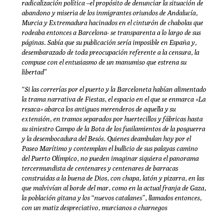
radicalización política –el propósito de denunciar la situación de
abandono y miseria de los inmigrantes oriundos de Andalucía,
Murcia y Extremadura hacinados en el cinturón de chabolas que
rodeaba entonces a Barcelona- se transparenta a lo largo de sus
páginas. Sabía que su publicación sería imposible en España y,
desembarazado de toda preocupación referente a la censura, la
compuse con el entusiasmo de un manumiso que estrena su
libertad”
“Si las correrías por el puerto y la Barceloneta habían alimentado
la trama narrativa de Fiestas, el espacio en el que se enmarca «La
resaca» abarca los antiguos merenderos de aquella y su
extensión, en tramos separados por huertecillos y fábricas hasta
su siniestro Campo de la Bota de los fusilamientos de la posguerra
y la desembocadura del Besós. Quienes deambulan hoy por el
Paseo Marítimo y contemplan el bullicio de sus palayas camino
del Puerto Olímpico, no pueden imaginar siquiera el panorama
tercermundista de centenares y centenares de barracas
construidas a la buena de Dios, con chapa, latón y pizarra, en las
que malvivían al borde del mar, como en la actual franja de Gaza,
la población gitana y los “nuevos catalanes”, llamados entonces,
con un matiz despreciativo, murcianos o charnegos