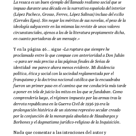
La resaca es un buen ejemplo del llamado realismo social que se
impuso durante una década en la narrativa española del interior
(López Pacheco, Grosso, Ferres, López Salinas) incluso del exilio
(Corrales Egea). Sin negar los méritos de sus novelas, el peso de la
ideología subyacente en las mismas las reviste de unos valores
circunstanciales, ajenos a los de la literatura propiamente dicha,
en cuanto portadoras de un mensaje.»
Y en la página 46… sigue
«La ruptura que siempre he
proclamado entre lo que compuse con anterioridad a Don Julián
–o para ser más preciso a las páginas finales de Señas de
identidad- me parece ahora menos evidente. Mi disidencia
política, ética y social con la sociedad reglamentada por el
franquismo y la doctrina nocional católica que la encuadraba
fueron un primer paso en el camino que me conduciría más tarde
a poner en tela de juicio los mitos en los que se fundaban. Como
comprendería luego, el régimen impuesto por las armas tras la
derrota republicana en la Guerra Civil de 1936-39 era la
prolongación histórica de un sistema represivo secular creado
por la conjunción de la monarquía absoluta de Hausburgos y
Borbones y el dogmatismo jurídico-religioso de la Inquisición.
Nada que comentar a las intenciones del autor y