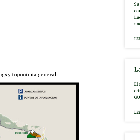
Su
co
Lu
un
LE
La
ngs y toponimia general:
El
cr
GU
LE