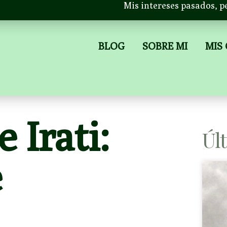
Mis intereses pasados, p
BLOG
SOBRE MI
MIS
 Irati:
Úl
e