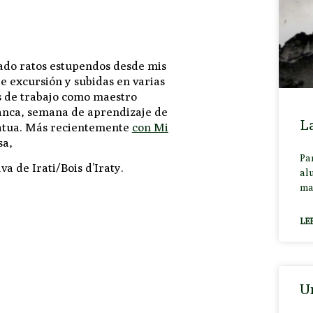
sado ratos estupendos desde mis
e excursión y subidas en varias
s de trabajo como maestro
nca, semana de aprendizaje de
La
atua. Más recientemente
con Mi
sa,
Par
va de Irati/Bois d’Iraty.
alu
ma
LE
Un