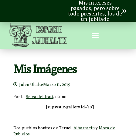
Mis intereses
pasados, pero sobre
todo presentes, los de
un jubilado
Mis Imágenes
Julen Uhalte
Marzo 11, 2019
Por la
Selva del Irati
, otoño
[supsystic-gallery id=’10’]
Dos pueblos bonitos de Teruel:
Albarracín
y
Mora de
Rubielos