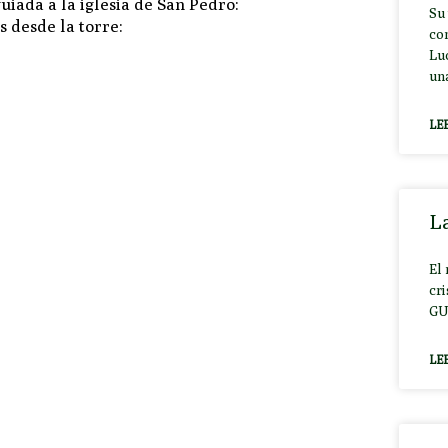
uiada a la iglesia de San Pedro:
Su
s desde la torre:
co
Lu
un
LE
La
El
cr
GU
LE