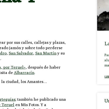
r por sus calles, callejas y plazas,
La
ebrado jamón y sobre todo perderse
edro
,
San Salvador
,
San Martín
y su
Par
a
.
alu
ma
a, por Teruel»
, después de haber
isita de
Albarracín
.
LE
, la ciudad, los Amantes…
rteguías
; también he publicado una
Un
 Teruel
en Mis Fotos. Y a