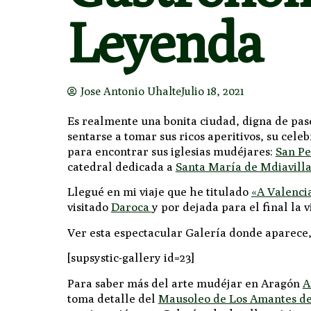
Leyenda
Jose Antonio Uhalte
Julio 18, 2021
Es realmente una bonita ciudad, digna de pasea
sentarse a tomar sus ricos aperitivos, su cel
para encontrar sus iglesias mudéjares:
San P
catedral dedicada a
Santa María de Mdiavill
Llegué en mi viaje que he titulado
«A Valenci
visitado
Daroca
y por dejada para el final la v
Ver esta espectacular Galería donde aparece
[supsystic-gallery id=23]
Para saber más del arte mudéjar en Aragón
A
toma detalle del
Mausoleo de Los Amantes de