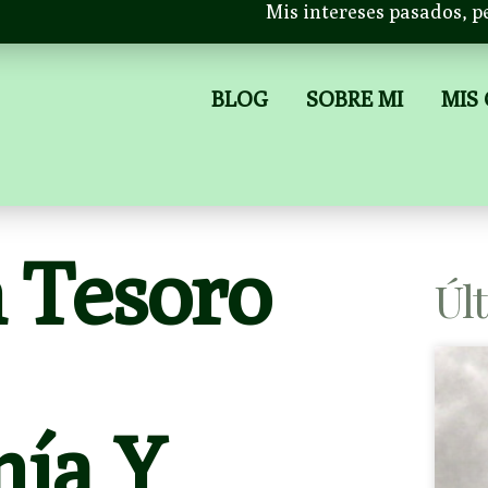
Mis intereses pasados, p
BLOG
SOBRE MI
MIS
n Tesoro
Úl
ía Y