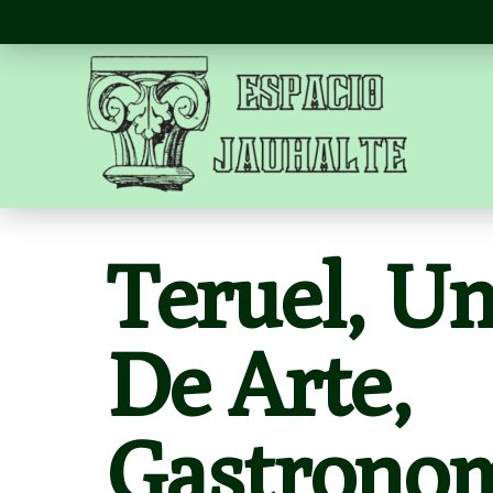
Teruel, U
De Arte,
Gastronom