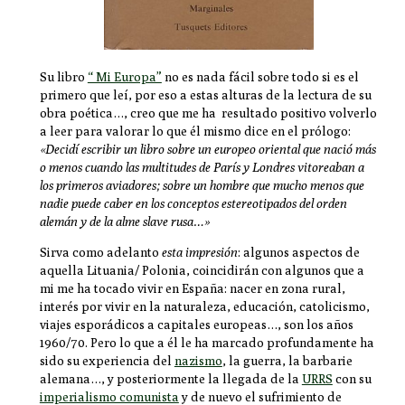
Su libro
“ Mi Europa”
no es nada fácil sobre todo si es el
primero que leí, por eso a estas alturas de la lectura de su
obra poética…, creo que me ha resultado positivo volverlo
a leer para valorar lo que él mismo dice en el prólogo:
«Decidí escribir un libro sobre un europeo oriental que nació más
o menos cuando las multitudes de París y Londres vitoreaban a
los primeros aviadores; sobre un hombre que mucho menos que
nadie puede caber en los conceptos estereotipados del orden
alemán y de la
alme slave rusa
…»
Sirva como adelanto
esta impresión
: algunos aspectos de
aquella Lituania/ Polonia, coincidirán con algunos que a
mi me ha tocado vivir en España: nacer en zona rural,
interés por vivir en la naturaleza, educación, catolicismo,
viajes esporádicos a capitales europeas…, son los años
1960/70. Pero lo que a él le ha marcado profundamente ha
sido su experiencia del
nazismo
, la guerra, la barbarie
alemana…, y posteriormente la llegada de la
URRS
con su
imperialismo comunista
y de nuevo el sufrimiento de