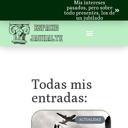
Mis intereses
pasados, pero sobre
todo presentes, los de
un jubilado
Todas mis
entradas:
ACTUALIDAD