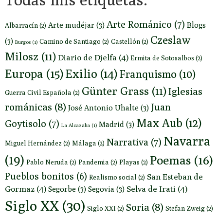
Arte Románico
(7)
Arte mudéjar
(3)
Blogs
Albarracín
(2)
Czeslaw
(3)
Camino de Santiago
(2)
Castellón
(2)
Burgos
(1)
Milosz
(11)
Diario de Djelfa
(4)
Ermita de Sotosalbos
(2)
Europa
(15)
Exilio
(14)
Franquismo
(10)
Günter Grass
(11)
Iglesias
Guerra Civil Española
(2)
románicas
(8)
Juan
José Antonio Uhalte
(3)
Max Aub
(12)
Goytisolo
(7)
Madrid
(3)
La Alcazaba
(1)
Navarra
Narrativa
(7)
Miguel Hernández
(2)
Málaga
(2)
(19)
Poemas
(16)
Pablo Neruda
(2)
Pandemia
(2)
Playas
(2)
Pueblos bonitos
(6)
San Esteban de
Realismo social
(2)
Gormaz
(4)
Selva de Irati
(4)
Segorbe
(3)
Segovia
(3)
Siglo XX
(30)
Soria
(8)
Siglo XXI
(2)
Stefan Zweig
(2)