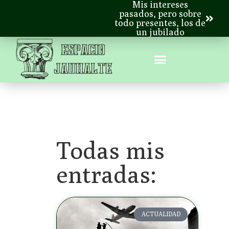
Mis intereses
pasados, pero sobre
todo presentes, los de
un jubilado
Todas mis
entradas:
ACTUALIDAD