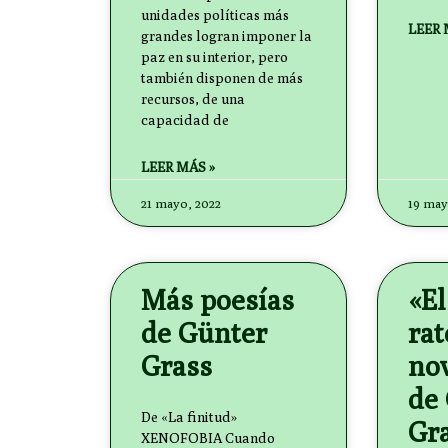
unidades políticas más
LEER 
grandes logran imponer la
paz en su interior, pero
también disponen de más
recursos, de una
capacidad de
LEER MÁS »
21 mayo, 2022
19 may
Más poesías
«El
de Günter
rat
Grass
nov
de
De «La finitud»
Gr
XENOFOBIA Cuando