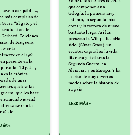
Ya he leído las tres novelas
que componen esta
a novela asequible…,
trilogía: la primera muy
ras más complejas de
extensa, la segunda más
 Grass. “El gato y el
corta y la tercera de nuevo
, traducción de
bastante larga. Así las
 Gerhard, Ediciones
presenta la Wikipedia: «Ha
uara, de Bruguera.
sido, (Güner Grass), un
 escrita
escritor capital en la vida
almente en el 1961.
literaria y civil tras la
en presente en la
Segunda Guerra, en
portada: “El gato y
Alemania y en Europa. Y ha
ón es la crónica
escrito de muy diversos
onada de unas
modos sobre la historia de
scentes quebradas
su país
 guerra, que les hace
de su mundo juvenil
LEER MÁS »
nfrentarse con la
rofe de
MÁS »