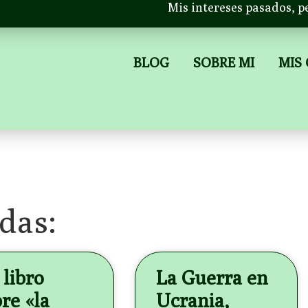
Mis intereses pasados, p
BLOG
SOBRE MI
MIS
das:
libro
La Guerra en
re «la
Ucrania,