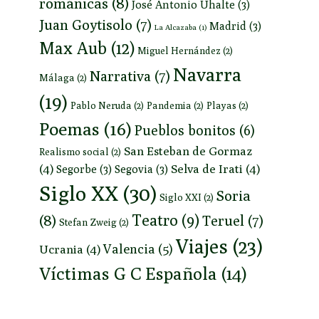
románicas
(8)
José Antonio Uhalte
(3)
Juan Goytisolo
(7)
Madrid
(3)
La Alcazaba
(1)
Max Aub
(12)
Miguel Hernández
(2)
Navarra
Narrativa
(7)
Málaga
(2)
(19)
Pablo Neruda
(2)
Pandemia
(2)
Playas
(2)
Poemas
(16)
Pueblos bonitos
(6)
San Esteban de Gormaz
Realismo social
(2)
(4)
Selva de Irati
(4)
Segorbe
(3)
Segovia
(3)
Siglo XX
(30)
Soria
Siglo XXI
(2)
Teatro
(9)
(8)
Teruel
(7)
Stefan Zweig
(2)
Viajes
(23)
Valencia
(5)
Ucrania
(4)
Víctimas G C Española
(14)