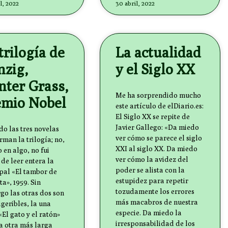
l, 2022
30 abril, 2022
trilogía de
La actualidad
nzig,
y el Siglo XX
nter Grass,
Me ha sorprendido mucho
emio Nobel
este artículo de elDiario.es:
El Siglo XX se repite de
Javier Gallego: «Da miedo
do las tres novelas
ver cómo se parece el siglo
rman la trilogía; no,
XXI al siglo XX. Da miedo
 en algo, no fui
ver cómo la avidez del
de leer entera la
poder se alista con la
pal «El tambor de
estupidez para repetir
ta», 1959. Sin
tozudamente los errores
o las otras dos son
más macabros de nuestra
geribles, la una
especie. Da miedo la
«El gato y el ratón»
irresponsabilidad de los
la otra más larga