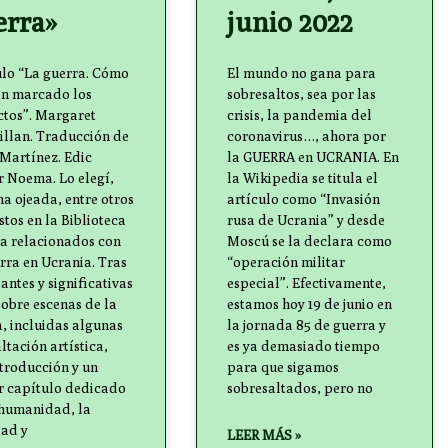
erra»
junio 2022
ulo “La guerra. Cómo
El mundo no gana para
an marcado los
sobresaltos, sea por las
ctos”. Margaret
crisis, la pandemia del
llan. Traducción de
coronavirus…, ahora por
Martínez. Edic
la GUERRA en UCRANIA. En
r Noema. Lo elegí,
la Wikipedia se titula el
na ojeada, entre otros
artículo como “Invasión
tos en la Biblioteca
rusa de Ucrania” y desde
ca relacionados con
Moscú se la declara como
rra en Ucrania. Tras
“operación militar
ntes y significativas
especial”. Efectivamente,
sobre escenas de la
estamos hoy 19 de junio en
, incluidas algunas
la jornada 85 de guerra y
ltación artística,
es ya demasiado tiempo
troducción y un
para que sigamos
r capítulo dedicado
sobresaltados, pero no
 humanidad, la
dad y
LEER MÁS »