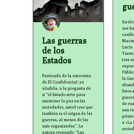
gu
Su tít
nos h
confli
Las guerras
Macmi
Lucía 
de los
Turne
Estados
tras u
expues
Públi
Partiendo de la entrevista
la Gue
de El Confidencial, ya
abunda
aludida, a la pregunta de
fotos 
si “el Estado sirve para
guerra
mantener la paz en las
de exa
sociedades, usted cree que
una in
también es el origen de las
prime
guerras, al menos de las
a «La
más organizadas”. La
socie
autora responde: “Las