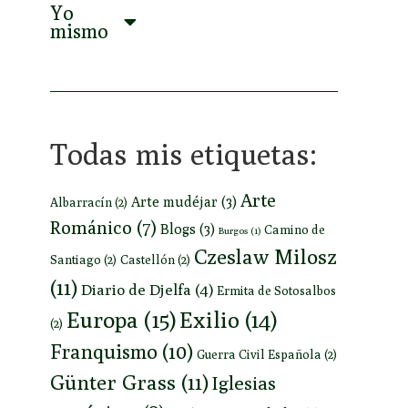
Yo
mismo
Todas mis etiquetas:
Arte
Arte mudéjar
(3)
Albarracín
(2)
Románico
(7)
Blogs
(3)
Camino de
Burgos
(1)
Czeslaw Milosz
Santiago
(2)
Castellón
(2)
(11)
Diario de Djelfa
(4)
Ermita de Sotosalbos
Europa
(15)
Exilio
(14)
(2)
Franquismo
(10)
Guerra Civil Española
(2)
Günter Grass
(11)
Iglesias