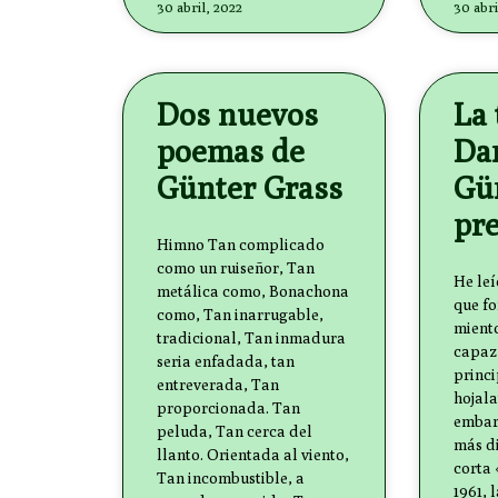
30 abril, 2022
30 abri
Dos nuevos
La 
poemas de
Da
Günter Grass
Gü
pr
Himno Tan complicado
como un ruiseñor, Tan
He leí
metálica como, Bonachona
que fo
como, Tan inarrugable,
miento
tradicional, Tan inmadura
capaz 
seria enfadada, tan
princi
entreverada, Tan
hojala
proporcionada. Tan
embarg
peluda, Tan cerca del
más di
llanto. Orientada al viento,
corta 
Tan incombustible, a
1961, 