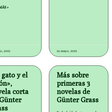
MÁS »
o, 2022
19 mayo, 2022
 gato y el
Más sobre
ón»,
primeras 3
ela corta
novelas de
 Günter
Günter Grass
ass