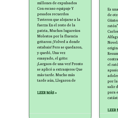
millones de expulsados
Con escaso equipaje Y
Es un
pesados recuerdos
de ot
Tuvieron que alojarse a la
Günter
fuerza En el resto de la
ratón”
patria, Muchos lugareños
Carlos
Molestos por la fluencia
Alfag
gritaron: ¡Volved a donde
Novela
estabais! Pero se quedaron,
origin
y quedó, Una vez
Resum
ensayado, el grito:
contra
¡Largaos de una vez! Pronto
el rat
se aplicó a extranjeros Que
apasi
más tarde. Mucho más
adole
tarde aún, Llegaron de
por la
salir 
para e
LEER MÁS »
catást
LEER 