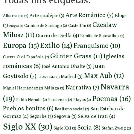
Arte Románico
(7)
Arte mudéjar
(3)
Blogs
Albarracín
(2)
Czeslaw
(3)
Camino de Santiago
(2)
Castellón
(2)
Burgos
(1)
Milosz
(11)
Diario de Djelfa
(4)
Ermita de Sotosalbos
(2)
Europa
(15)
Exilio
(14)
Franquismo
(10)
Günter Grass
(11)
Iglesias
Guerra Civil Española
(2)
románicas
(8)
Juan
José Antonio Uhalte
(3)
Max Aub
(12)
Goytisolo
(7)
Madrid
(3)
La Alcazaba
(1)
Navarra
Narrativa
(7)
Miguel Hernández
(2)
Málaga
(2)
(19)
Poemas
(16)
Pablo Neruda
(2)
Pandemia
(2)
Playas
(2)
Pueblos bonitos
(6)
San Esteban de
Realismo social
(2)
Gormaz
(4)
Selva de Irati
(4)
Segorbe
(3)
Segovia
(3)
Siglo XX
(30)
Soria
(8)
Siglo XXI
(2)
Stefan Zweig
(2)