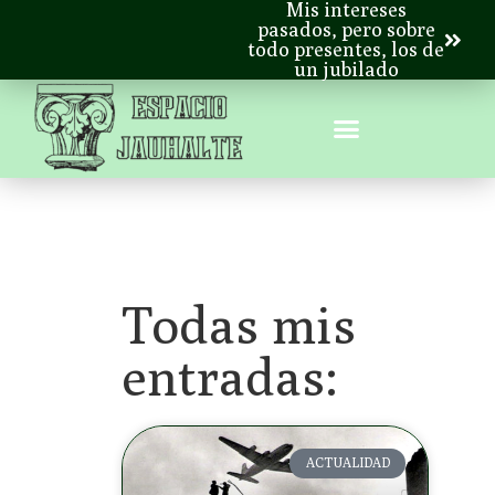
Mis intereses
pasados, pero sobre
todo presentes, los de
un jubilado
Todas mis
entradas:
ACTUALIDAD