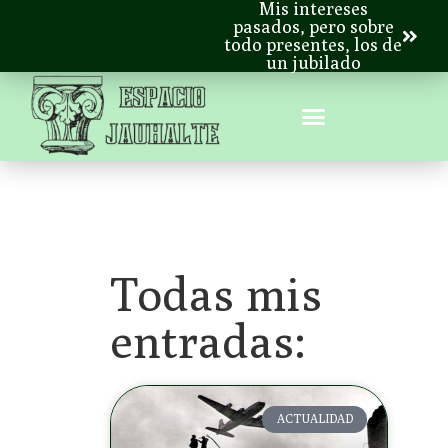
Mis intereses
pasados, pero sobre
todo presentes, los de
un jubilado
Todas mis
entradas:
ACTUALIDAD