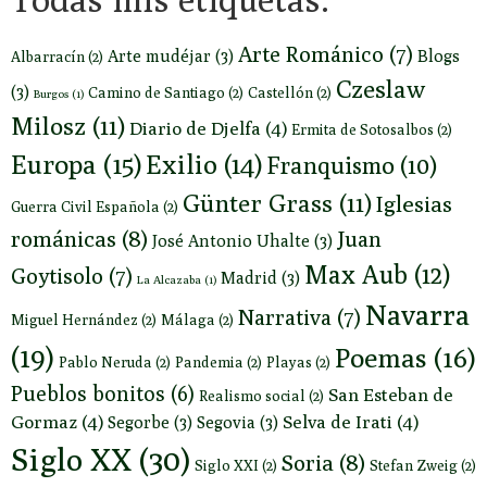
Arte Románico
(7)
Arte mudéjar
(3)
Blogs
Albarracín
(2)
Czeslaw
(3)
Camino de Santiago
(2)
Castellón
(2)
Burgos
(1)
Milosz
(11)
Diario de Djelfa
(4)
Ermita de Sotosalbos
(2)
Europa
(15)
Exilio
(14)
Franquismo
(10)
Günter Grass
(11)
Iglesias
Guerra Civil Española
(2)
románicas
(8)
Juan
José Antonio Uhalte
(3)
Max Aub
(12)
Goytisolo
(7)
Madrid
(3)
La Alcazaba
(1)
Navarra
Narrativa
(7)
Miguel Hernández
(2)
Málaga
(2)
(19)
Poemas
(16)
Pablo Neruda
(2)
Pandemia
(2)
Playas
(2)
Pueblos bonitos
(6)
San Esteban de
Realismo social
(2)
Gormaz
(4)
Selva de Irati
(4)
Segorbe
(3)
Segovia
(3)
Siglo XX
(30)
Soria
(8)
Siglo XXI
(2)
Stefan Zweig
(2)