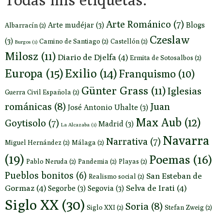
Arte Románico
(7)
Arte mudéjar
(3)
Blogs
Albarracín
(2)
Czeslaw
(3)
Camino de Santiago
(2)
Castellón
(2)
Burgos
(1)
Milosz
(11)
Diario de Djelfa
(4)
Ermita de Sotosalbos
(2)
Europa
(15)
Exilio
(14)
Franquismo
(10)
Günter Grass
(11)
Iglesias
Guerra Civil Española
(2)
románicas
(8)
Juan
José Antonio Uhalte
(3)
Max Aub
(12)
Goytisolo
(7)
Madrid
(3)
La Alcazaba
(1)
Navarra
Narrativa
(7)
Miguel Hernández
(2)
Málaga
(2)
(19)
Poemas
(16)
Pablo Neruda
(2)
Pandemia
(2)
Playas
(2)
Pueblos bonitos
(6)
San Esteban de
Realismo social
(2)
Gormaz
(4)
Selva de Irati
(4)
Segorbe
(3)
Segovia
(3)
Siglo XX
(30)
Soria
(8)
Siglo XXI
(2)
Stefan Zweig
(2)