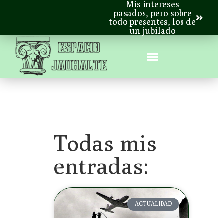
Mis intereses
pasados, pero sobre
todo presentes, los de
un jubilado
Todas mis
entradas:
ACTUALIDAD