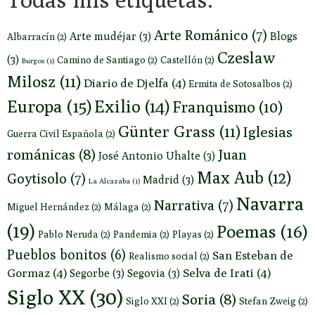
Arte Románico
(7)
Arte mudéjar
(3)
Blogs
Albarracín
(2)
Czeslaw
(3)
Camino de Santiago
(2)
Castellón
(2)
Burgos
(1)
Milosz
(11)
Diario de Djelfa
(4)
Ermita de Sotosalbos
(2)
Europa
(15)
Exilio
(14)
Franquismo
(10)
Günter Grass
(11)
Iglesias
Guerra Civil Española
(2)
románicas
(8)
Juan
José Antonio Uhalte
(3)
Max Aub
(12)
Goytisolo
(7)
Madrid
(3)
La Alcazaba
(1)
Navarra
Narrativa
(7)
Miguel Hernández
(2)
Málaga
(2)
(19)
Poemas
(16)
Pablo Neruda
(2)
Pandemia
(2)
Playas
(2)
Pueblos bonitos
(6)
San Esteban de
Realismo social
(2)
Gormaz
(4)
Selva de Irati
(4)
Segorbe
(3)
Segovia
(3)
Siglo XX
(30)
Soria
(8)
Siglo XXI
(2)
Stefan Zweig
(2)