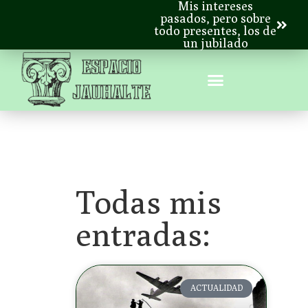
Mis intereses
pasados, pero sobre
todo presentes, los de
un jubilado
Todas mis
entradas:
ACTUALIDAD