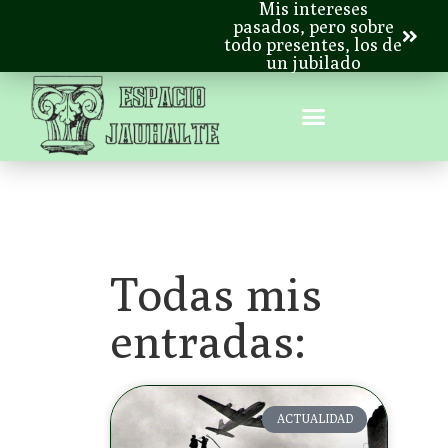
Mis intereses
pasados, pero sobre
todo presentes, los de
un jubilado
Todas mis
entradas:
ACTUALIDAD