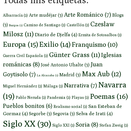
Arte Románico
(7)
Arte mudéjar
(3)
Blogs
Albarracín
(2)
Czeslaw
(3)
Camino de Santiago
(2)
Castellón
(2)
Burgos
(1)
Milosz
(11)
Diario de Djelfa
(4)
Ermita de Sotosalbos
(2)
Europa
(15)
Exilio
(14)
Franquismo
(10)
Günter Grass
(11)
Iglesias
Guerra Civil Española
(2)
románicas
(8)
Juan
José Antonio Uhalte
(3)
Max Aub
(12)
Goytisolo
(7)
Madrid
(3)
La Alcazaba
(1)
Navarra
Narrativa
(7)
Miguel Hernández
(2)
Málaga
(2)
(19)
Poemas
(16)
Pablo Neruda
(2)
Pandemia
(2)
Playas
(2)
Pueblos bonitos
(6)
San Esteban de
Realismo social
(2)
Gormaz
(4)
Selva de Irati
(4)
Segorbe
(3)
Segovia
(3)
Siglo XX
(30)
Soria
(8)
Siglo XXI
(2)
Stefan Zweig
(2)