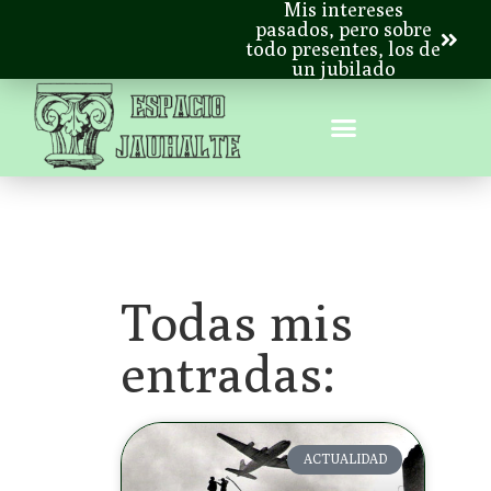
Mis intereses
pasados, pero sobre
todo presentes, los de
un jubilado
Todas mis
entradas:
ACTUALIDAD