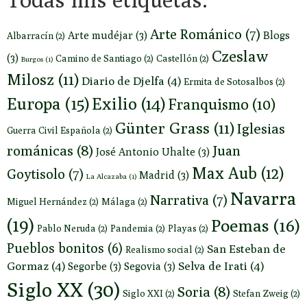
Arte Románico
(7)
Arte mudéjar
(3)
Blogs
Albarracín
(2)
Czeslaw
(3)
Camino de Santiago
(2)
Castellón
(2)
Burgos
(1)
Milosz
(11)
Diario de Djelfa
(4)
Ermita de Sotosalbos
(2)
Europa
(15)
Exilio
(14)
Franquismo
(10)
Günter Grass
(11)
Iglesias
Guerra Civil Española
(2)
románicas
(8)
Juan
José Antonio Uhalte
(3)
Max Aub
(12)
Goytisolo
(7)
Madrid
(3)
La Alcazaba
(1)
Navarra
Narrativa
(7)
Miguel Hernández
(2)
Málaga
(2)
(19)
Poemas
(16)
Pablo Neruda
(2)
Pandemia
(2)
Playas
(2)
Pueblos bonitos
(6)
San Esteban de
Realismo social
(2)
Gormaz
(4)
Selva de Irati
(4)
Segorbe
(3)
Segovia
(3)
Siglo XX
(30)
Soria
(8)
Siglo XXI
(2)
Stefan Zweig
(2)